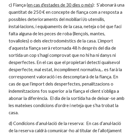
c) Fiança (
en cas d'estades de 30 dies o més
): S’abonarà una
quantitat de 250 € en concepte de fiança com a resposta a
possibles deterioraments del mobiliari i/o utensilis,
instal·lacions, i equipaments de la casa, neteja o bé que faci
falta alguna de les peces de roba (llençols, mantes,
tovalloles) o dels electrodomèstics de la casa. L’import
d’aquesta fiança serà retornada 48 h després del dia de
sortida un cop s’hagi comprovat que no hi ha ni danys ni
desperfectes. En el cas que el propietari detecti qualsevol
desperfecte, mal estat, incompliment normativa,.. es farà la
corresponent valoració i es descomptarà de la fiança. En
cas de que l’import dels desperfectes, penalitzacions o
indemnitzacions fos superior a la fiança el client s’obliga a
abonar la diferència. El dia de la sortida ha de deixar-se amb
les mateixes condicions d’ordre i neteja que s’ha trobat la
casa.
d) Condicions d’anul·lació de la reserva: En cas d’anul·lació
de la reserva caldrà comunicar-ho al titular de l’allotjament