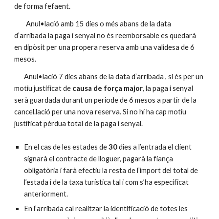
de forma fefaent.
Anul•lació amb 15 dies o més abans de la data
d’arribada la paga i senyal no és reemborsable es quedarà
en dipòsit per una propera reserva amb una validesa de 6
mesos.
Anul•lació 7 dies abans de la data d’arribada , si és per un
motiu justificat de
causa de força major
, la paga i senyal
serà guardada durant un periode de 6 mesos a partir de la
cancel.lació per una nova reserva. Si no hi ha cap motiu
justificat pèrdua total de la paga i senyal.
En el cas de les estades de
30
dies a l’entrada el client
signarà el contracte de lloguer, pagarà la fiança
obligatòria i farà efectiu la resta de l’import del total de
l’estada i de la taxa turística tal i com s’ha especificat
anteriorment.
En l’arribada cal realitzar la identificació de totes les