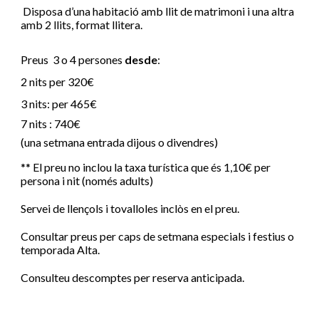
Disposa d’una habitació amb llit de matrimoni i una altra
amb 2 llits, format llitera.
Preus 3 o 4 persones
desde
:
2 nits
per 320
€
3 nits: per
465
€
7 nits :
740
€
(una setmana entrada dijous o divendres)
** El preu no inclou la taxa turística que és 1,10€ per
persona i nit (només adults)
Servei de llençols i tovalloles inclòs en el preu.
Consultar preus per caps de setmana especials i festius
o
temporada Alta.
Consulteu descomptes per reserva anticipada.