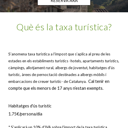
RESERVA ARA
Què és la taxa turística?
S’anomena taxa turística a l’impost que s’aplica al preu de les
estades en els establiments turístics -hotels, apartaments turístics,
càmpings, allotjament rural, albergs de joventut, habitatges d’ús
turístic, àrees de pernoctació destinades a albergs mòbils i
Cal tenir en
embarcacions de creuer turístic- de Catalunya.
compte que els menors de 17 anys n’estan exempts.
Habitatges d'ús turístic
1.75€/persona/dia
* S'aplicarà un 10% d'IVA sobre l'import de la taxa turística.