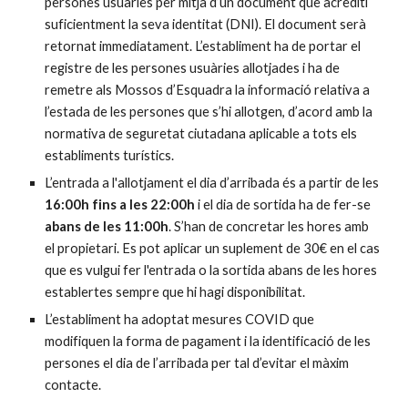
persones usuàries per mitjà d’un document que acrediti
suficientment la seva identitat (DNI). El document serà
retornat immediatament. L’establiment ha de portar el
registre de les persones usuàries allotjades i ha de
remetre als Mossos d’Esquadra la informació relativa a
l’estada de les persones que s’hi allotgen, d’acord amb la
normativa de seguretat ciutadana aplicable a tots els
establiments turístics.
L’entrada a l'allotjament el dia d’arribada és a partir de les
16:00h fins a les 22:00h
i el dia de sortida ha de fer-se
abans de les 11:00h
. S’han de concretar les hores amb
el propietari. Es pot aplicar un suplement de 30€ en el cas
que es vulgui fer l'entrada o la sortida abans de les hores
establertes sempre que hi hagi disponibilitat.
L’establiment ha adoptat mesures COVID que
modifiquen la forma de pagament i la identificació de les
persones el dia de l’arribada per tal d’evitar el màxim
contacte.