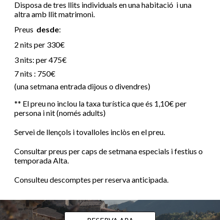
Disposa de tres llits individuals en una habitació i una
altra amb llit matrimoni.
Preus
desde
:
2 nits per
330
€
3 nits: per
475
€
7 nits :
750
€
(una setmana entrada dijous o divendres)
** El preu no inclou la taxa turística que és 1,10€ per
persona i nit (només adults)
Servei de llençols i tovalloles inclòs en el preu.
Consultar preus per caps de setmana especials i festius
o
temporada Alta.
Consulteu descomptes per reserva anticipada.